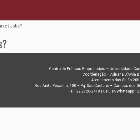
arket Jobs?
s?
Centro de Práticas Empresariais – Universidade C
Coordenação – Adriana D’Avila B
Atendimento das 8h às 20h
Rua Anita Peçanha, 100 – Pq. São Caetano – Campos dos Go
Tel.: 22 2726-2419 | Celular/Whatsapp.: 