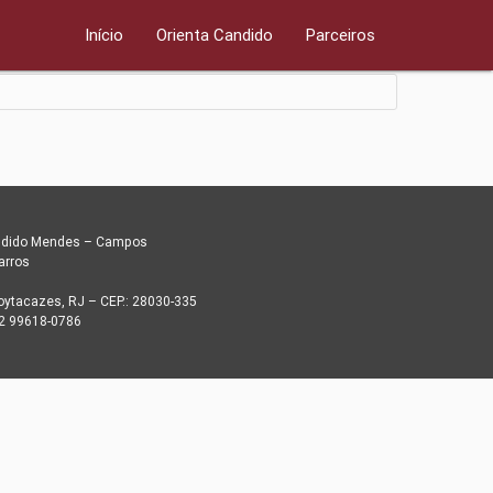
Início
Orienta Candido
Parceiros
andido Mendes – Campos
arros
ytacazes, RJ – CEP.: 28030-335
22 99618-0786