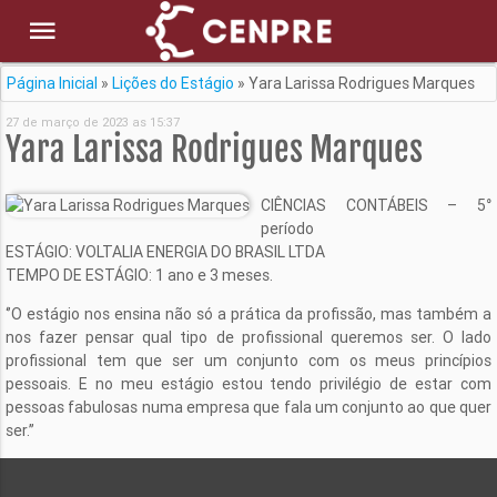
Página Inicial
»
Lições do Estágio
»
Yara Larissa Rodrigues Marques
27 de março de 2023 as 15:37
Yara Larissa Rodrigues Marques
CIÊNCIAS CONTÁBEIS – 5°
período
ESTÁGIO: VOLTALIA ENERGIA DO BRASIL LTDA
TEMPO DE ESTÁGIO: 1 ano e 3 meses.
‘’O estágio nos ensina não só a prática da profissão, mas também a
nos fazer pensar qual tipo de profissional queremos ser. O lado
profissional tem que ser um conjunto com os meus princípios
pessoais. E no meu estágio estou tendo privilégio de estar com
pessoas fabulosas numa empresa que fala um conjunto ao que quer
ser.’’