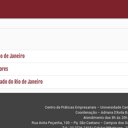
o de Janeiro
ores
ado do Rio de Janeiro
Centro de Práticas Empresariais – Universidade C
Coordenação – Adriana D’Avila B
Atendimento das 8h às 20h
Rua Anita Peçanha, 100 – Pq. São Caetano – Campos dos Go
Tel.: 22 2726-2419 | Celular/Whatsapp.: 