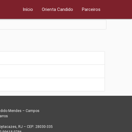
Início
Orienta Candido
Parceiros
andido Mendes – Campos
arros
ytacazes, RJ – CEP.: 28030-335
22 99618-0786